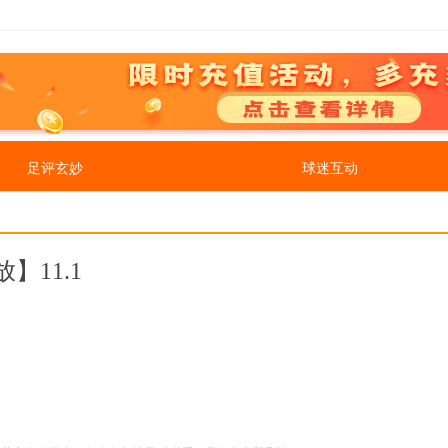
足评玄妙
球迷互动
】11.1