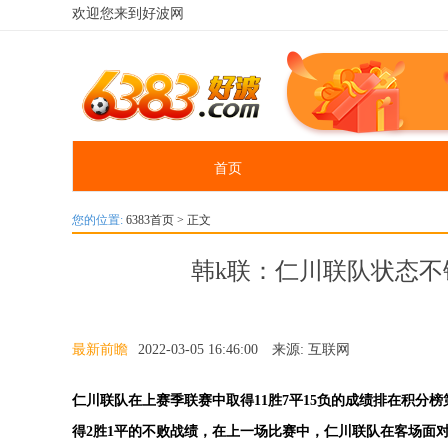
欢迎您来到好波网
首页
您的位置:
6383首页
> 正文
韩k联：仁川联队状态
最新前瞻
2022-03-05 16:46:00 来源: 互联网
仁川联队在上赛季联赛中取得11胜7平15负的成绩排在积分
得2胜1平的不败战绩，在上一场比赛中，仁川联队在客场面对