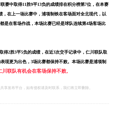
联赛中取得11胜9平13负的成绩排在积分榜第7位，在本赛
成绩，在上一场比赛中，浦项制铁在客场面对全北现代，以
赛都是在客场作战，本场比赛已经是球队连续第4场客场比
取得2胜3平5负的成绩，在近3次交手记录中，仁川联队取
的表现更为出色，3场比赛都保持不败。本场比赛是浦项制
仁川联队有机会在客场保持不败
。
息共享发布平台，如有侵权请及时联系，我们将立即删除。