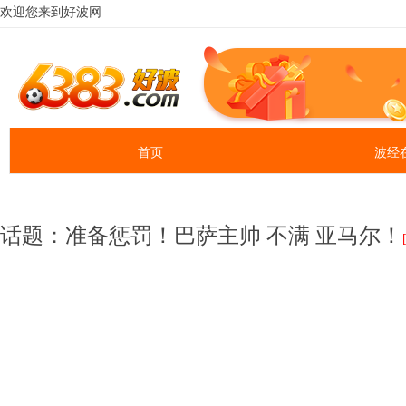
话题：准备惩罚！巴萨主帅 不满 亚马尔！